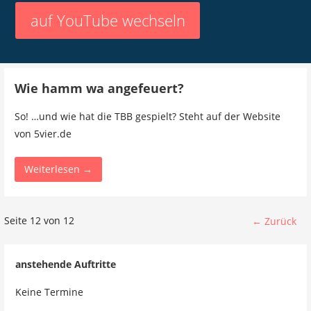
auf YouTube wechseln
Wie hamm wa angefeuert?
So! …und wie hat die TBB gespielt? Steht auf der Website
von 5vier.de
Weiterlesen →
Beitrag
Seite 12 von 12
← Zurück
Navigation
anstehende Auftritte
Keine Termine